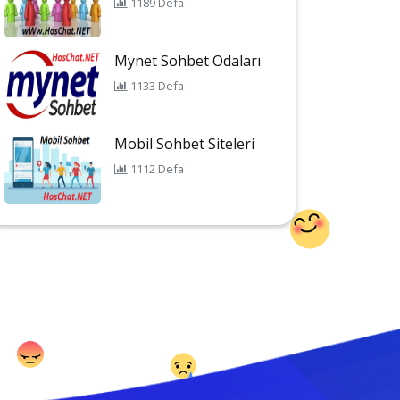
1189 Defa
Mynet Sohbet Odaları
1133 Defa
Mobil Sohbet Siteleri
1112 Defa