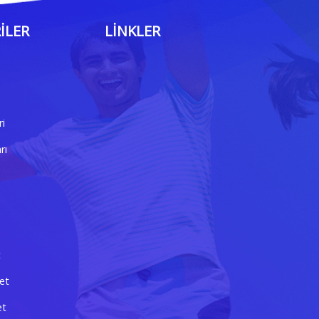
ILER
LINKLER
ri
rı
t
et
et