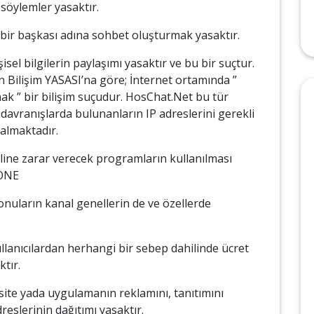
 söylemler yasaktır.
k, bir başkası adına sohbet oluşturmak yasaktır.
işisel bilgilerin paylaşımı yasaktır ve bu bir suçtur.
 Bilişim YASASI’na göre; İnternet ortamında ”
şmak ” bir bilişim suçudur. HosChat.Net bu tür
 davranışlarda bulunanların IP adreslerini gerekli
 almaktadır.
eneline zarar verecek programların kullanılması
LONE
 konuların kanal genellerin de ve özellerde
ullanıcılardan herhangi bir sebep dahilinde ücret
tır.
 site yada uygulamanın reklamını, tanıtımını
eslerinin dağıtımı yasaktır.