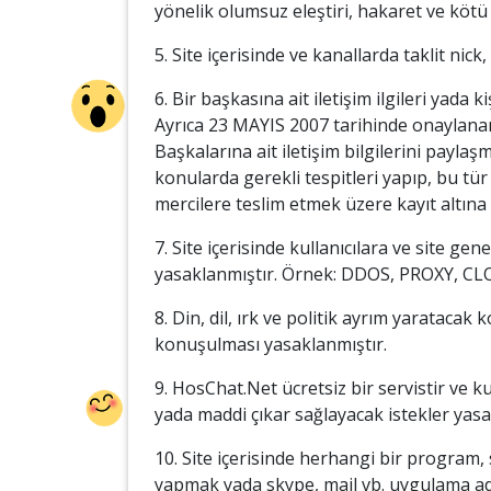
yönelik olumsuz eleştiri, hakaret ve kötü
5. Site içerisinde ve kanallarda taklit nic
6. Bir başkasına ait iletişim ilgileri yada k
Ayrıca 23 MAYIS 2007 tarihinde onaylanan
Başkalarına ait iletişim bilgilerini payla
konularda gerekli tespitleri yapıp, bu tür
mercilere teslim etmek üzere kayıt altına
7. Site içerisinde kullanıcılara ve site g
yasaklanmıştır. Örnek: DDOS, PROXY, C
8. Din, dil, ırk ve politik ayrım yaratacak
konuşulması yasaklanmıştır.
9. HosChat.Net ücretsiz bir servistir ve k
yada maddi çıkar sağlayacak istekler yasak
10. Site içerisinde herhangi bir program,
yapmak yada skype, mail vb. uygulama adr