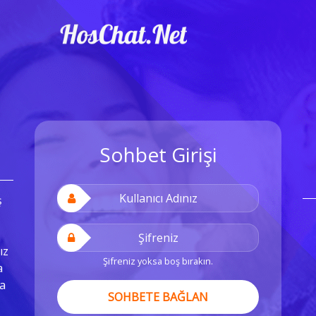
Sohbet Girişi
ş
ız
Şifreniz yoksa boş bırakın.
a
a
SOHBETE BAĞLAN