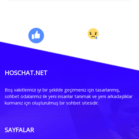
HOSCHAT.NET
Boş vakitlerinizi iyi bir şekilde geçirmeniz için tasarlanmış,
sohbet odalarımız ile yeni insanlar tanımak ve yeni arkadaşlıklar
kurmanız için oluşturulmuş bir sohbet sitesidir.
SAYFALAR