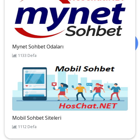
Mynet Sohbet Odaları
1133 Defa
Mobil Sohbet Siteleri
1112 Defa