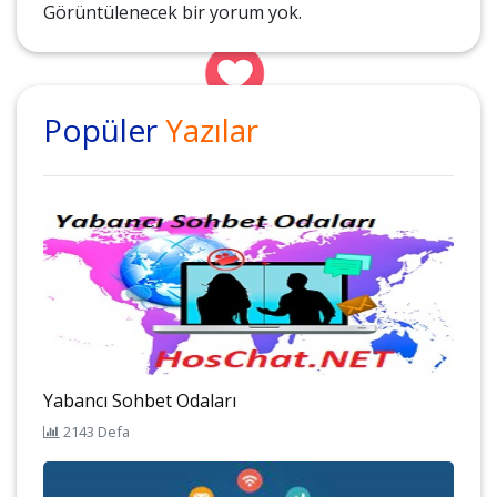
Görüntülenecek bir yorum yok.
Popüler
Yazılar
Yabancı Sohbet Odaları
2143 Defa