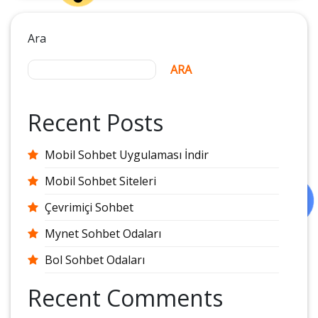
Ara
ARA
Recent Posts
Mobil Sohbet Uygulaması İndir
Mobil Sohbet Siteleri
Çevrimiçi Sohbet
Mynet Sohbet Odaları
Bol Sohbet Odaları
Recent Comments