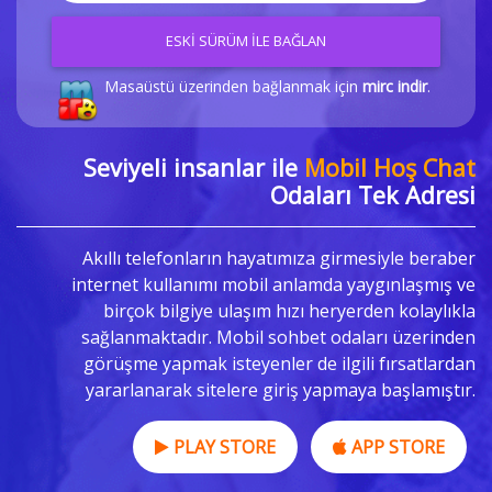
ESKİ SÜRÜM İLE BAĞLAN
Masaüstü üzerinden bağlanmak için
mirc indir
.
Seviyeli insanlar ile
Mobil Hoş Chat
Odaları Tek Adresi
Akıllı telefonların hayatımıza girmesiyle beraber
internet kullanımı mobil anlamda yaygınlaşmış ve
birçok bilgiye ulaşım hızı heryerden kolaylıkla
sağlanmaktadır. Mobil sohbet odaları üzerinden
görüşme yapmak isteyenler de ilgili fırsatlardan
yararlanarak sitelere giriş yapmaya başlamıştır.
PLAY STORE
APP STORE