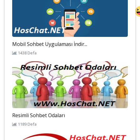
Mobil Sohbet Uygulaması İndir...
1438 Defa
Resimli Sohbet Odaları
1189 Defa