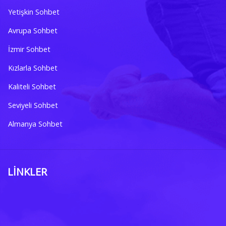
Yetişkin Sohbet
Avrupa Sohbet
İzmir Sohbet
Kızlarla Sohbet
Kaliteli Sohbet
Seviyeli Sohbet
Almanya Sohbet
LINKLER