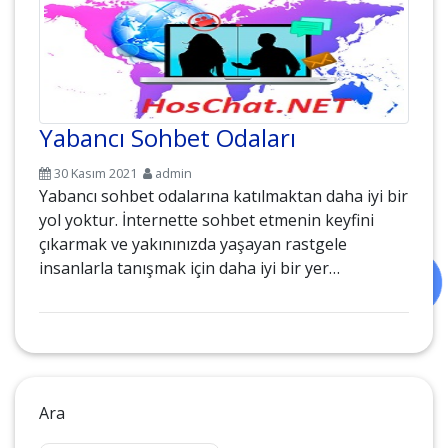
Yabancı Sohbet Odaları
30 Kasım 2021
admin
Yabancı sohbet odalarına katılmaktan daha iyi bir
yol yoktur. İnternette sohbet etmenin keyfini
çıkarmak ve yakınınızda yaşayan rastgele
insanlarla tanışmak için daha iyi bir yer…
Ara