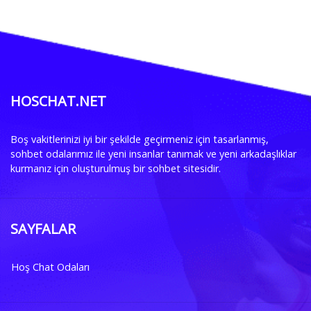
HOSCHAT.NET
Boş vakitlerinizi iyi bir şekilde geçirmeniz için tasarlanmış,
sohbet odalarımız ile yeni insanlar tanımak ve yeni arkadaşlıklar
kurmanız için oluşturulmuş bir sohbet sitesidir.
SAYFALAR
Hoş Chat Odaları