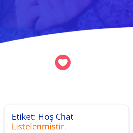
Etiket:
Hoş Chat
Listelenmistir.