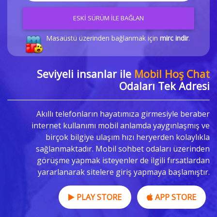
ESKİ SÜRÜM İLE BAĞLAN
Masaüstü üzerinden bağlanmak için
mirc indir
.
Seviyeli insanlar ile
Mobil Hoş Chat
Odaları Tek Adresi
Akıllı telefonların hayatımıza girmesiyle beraber
internet kullanımı mobil anlamda yaygınlaşmış ve
birçok bilgiye ulaşım hızı heryerden kolaylıkla
sağlanmaktadır. Mobil sohbet odaları üzerinden
görüşme yapmak isteyenler de ilgili fırsatlardan
yararlanarak sitelere giriş yapmaya başlamıştır.
PLAY STORE
APP STORE