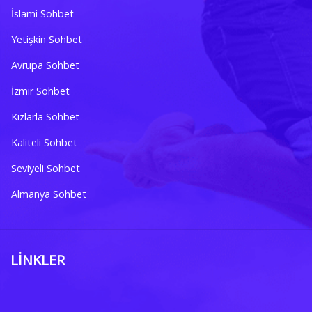
İslami Sohbet
Yetişkin Sohbet
Avrupa Sohbet
İzmir Sohbet
Kızlarla Sohbet
Kaliteli Sohbet
Seviyeli Sohbet
Almanya Sohbet
LINKLER