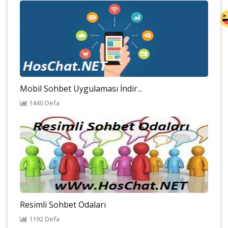
Mobil Sohbet Uygulaması İndir...
1440 Defa
Resimli Sohbet Odaları
1192 Defa