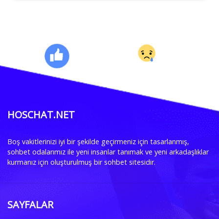
HOSCHAT.NET
Boş vakitlerinizi iyi bir şekilde geçirmeniz için tasarlanmış,
sohbet odalarımız ile yeni insanlar tanımak ve yeni arkadaşlıklar
kurmanız için oluşturulmuş bir sohbet sitesidir.
SAYFALAR