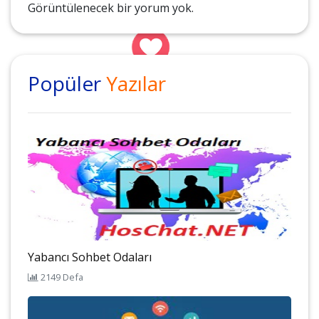
Görüntülenecek bir yorum yok.
Popüler
Yazılar
Yabancı Sohbet Odaları
2149 Defa