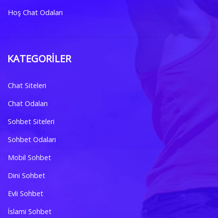
Hoş Chat Odaları
KATEGORILER
Chat Siteleri
Chat Odaları
Sohbet Siteleri
Sohbet Odaları
Mobil Sohbet
Dini Sohbet
Evli Sohbet
İslami Sohbet