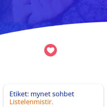
Etiket:
mynet sohbet
Listelenmistir.