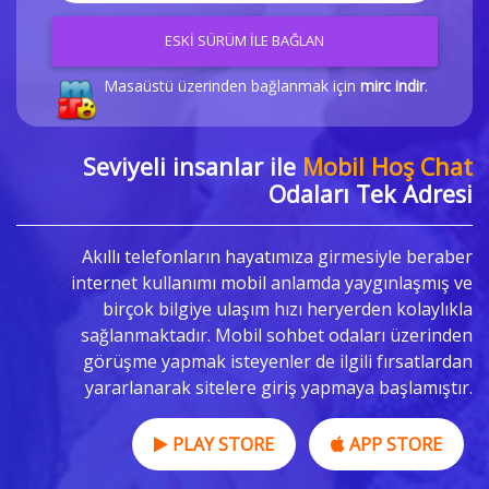
ESKİ SÜRÜM İLE BAĞLAN
Masaüstü üzerinden bağlanmak için
mirc indir
.
Seviyeli insanlar ile
Mobil Hoş Chat
Odaları Tek Adresi
Akıllı telefonların hayatımıza girmesiyle beraber
internet kullanımı mobil anlamda yaygınlaşmış ve
birçok bilgiye ulaşım hızı heryerden kolaylıkla
sağlanmaktadır. Mobil sohbet odaları üzerinden
görüşme yapmak isteyenler de ilgili fırsatlardan
yararlanarak sitelere giriş yapmaya başlamıştır.
PLAY STORE
APP STORE