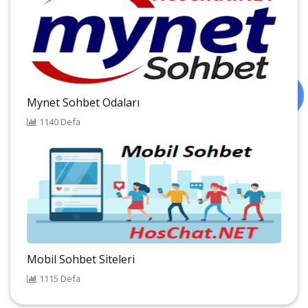
Mynet Sohbet Odaları
1140 Defa
Mobil Sohbet Siteleri
1115 Defa