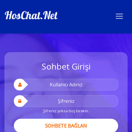
Sohbet Girişi
Şifreniz yoksa boş bırakın.
SOHBETE BAĞLAN