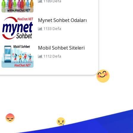
1189 Defa
Mynet Sohbet Odaları
1133 Defa
Mobil Sohbet Siteleri
1112 Defa