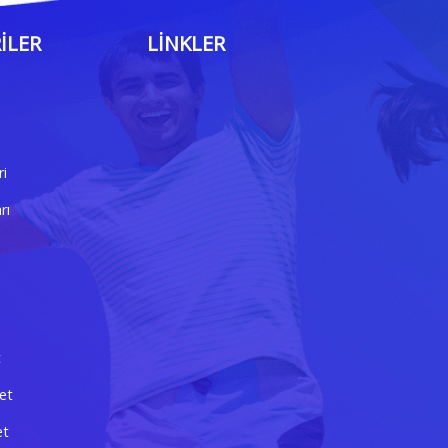
ILER
LINKLER
ri
rı
t
et
et