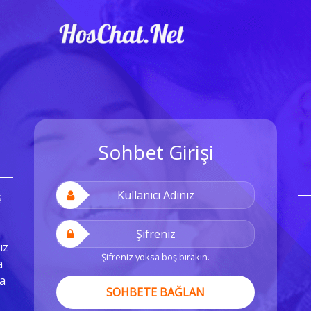
Sohbet Girişi
ş
ız
Şifreniz yoksa boş bırakın.
a
a
SOHBETE BAĞLAN