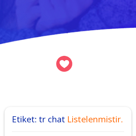
Etiket:
tr chat
Listelenmistir.