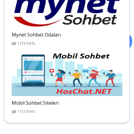
Mynet Sohbet Odaları
1133 Defa
Mobil Sohbet Siteleri
1112 Defa