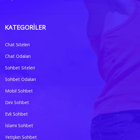
KATEGORILER
Chat Siteleri
Chat Odaları
Sohbet Siteleri
Sohbet Odaları
Mobil Sohbet
Dini Sohbet
Evli Sohbet
İslami Sohbet
Yetişkin Sohbet