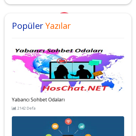
Popüler
Yazılar
Yabancı Sohbet Odaları
2142 Defa