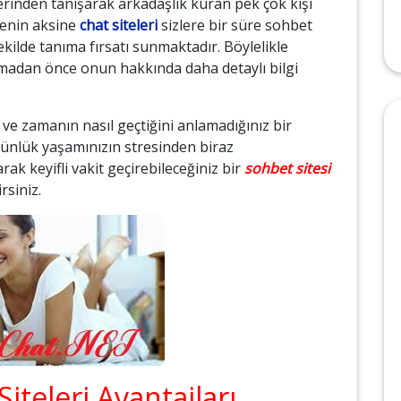
erinden tanışarak arkadaşlık kuran pek çok kişi
menin aksine
chat siteleri
sizlere bir süre sohbet
şekilde tanıma fırsatı sunmaktadır. Böylelikle
şmadan önce onun hakkında daha detaylı bilgi
li ve zamanın nasıl geçtiğini anlamadığınız bir
günlük yaşamınızın stresinden biraz
rak keyifli vakit geçirebileceğiniz bir
sohbet sitesi
rsiniz.
iteleri Avantajları