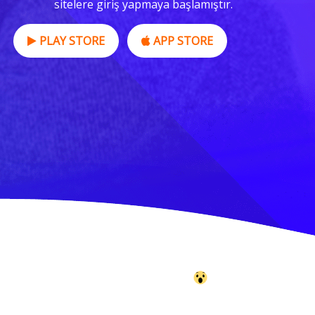
sitelere giriş yapmaya başlamıştır.
PLAY STORE
APP STORE