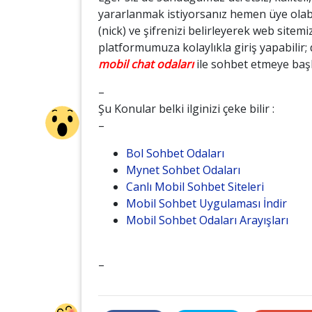
yararlanmak istiyorsanız hemen üye olabil
(nick) ve şifrenizi belirleyerek web sitem
platformumuza kolaylıkla giriş yapabilir;
mobil chat
odaları
ile sohbet etmeye başla
–
Şu Konular belki ilginizi çeke bilir :
–
Bol Sohbet Odaları
Mynet Sohbet Odaları
Canlı Mobil Sohbet Siteleri
Mobil Sohbet Uygulaması İndir
Mobil Sohbet Odaları Arayışları
–