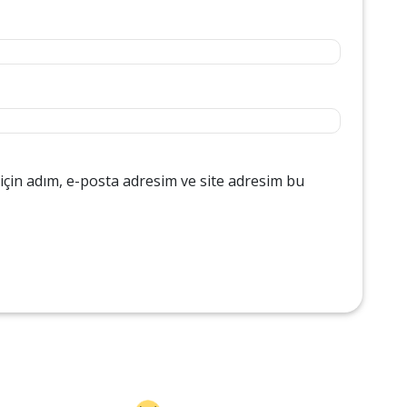
çin adım, e-posta adresim ve site adresim bu