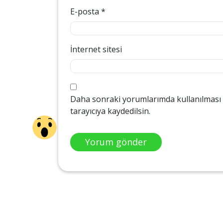
E-posta
*
İnternet sitesi
Daha sonraki yorumlarımda kullanılması i
tarayıcıya kaydedilsin.