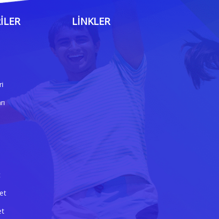
ILER
LINKLER
ri
rı
t
et
et