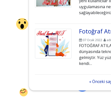
yeni kullanıcılar 
uygulamasına ne 
sağlayabileceğini
Fotoğraf At
07 Ocak 2022
ad
FOTOĞRAF ATILA
dünyasında tekno
gelmiştir. Yüz yüz
kendi…
« Önceki sa