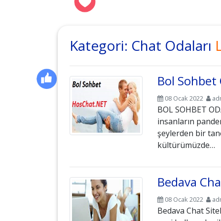
Kategori:
Chat Odaları
L
Bol Sohbet 
08 Ocak 2022
ad
BOL SOHBET ODAL
insanların pande
şeylerden bir tane
kültürümüzde…
Bedava Chat
08 Ocak 2022
ad
Bedava Chat Sitel