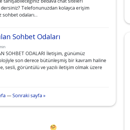
ile tanışabileceğiniz bedava chat siteleri
dersiniz? Telefonunuzdan kolayca erişim
z sohbet odaları…
ılan Sohbet Odaları
min
N SOHBET ODALARI İletişim, günümüz
lojiyle son derece bütünleşmiş bir kavram haline
e, sesli, görüntülü ve yazılı iletişim olmak üzere
yfa
—
Sonraki sayfa »