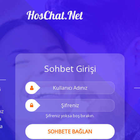
Sohbet Girişi
ş
ız
Şifreniz yoksa boş bırakın.
a
a
SOHBETE BAĞLAN