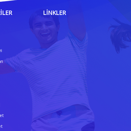
ILER
LINKLER
ri
rı
t
et
et