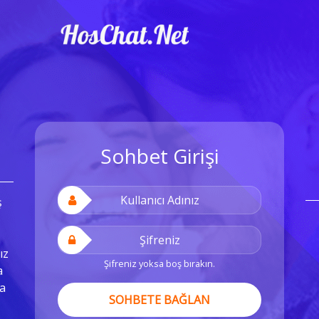
Sohbet Girişi
ş
ız
Şifreniz yoksa boş bırakın.
a
a
SOHBETE BAĞLAN