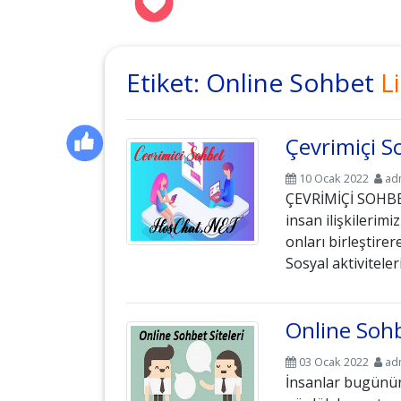
Etiket:
Online Sohbet
Li
Çevrimiçi S
10 Ocak 2022
ad
ÇEVRİMİÇİ SOHBET 
insan ilişkilerimiz
onları birleştirer
Sosyal aktivitele
Online Sohb
03 Ocak 2022
ad
İnsanlar bugünün