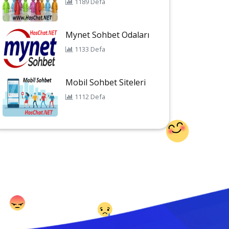
1189 Defa
Mynet Sohbet Odaları
1133 Defa
Mobil Sohbet Siteleri
1112 Defa