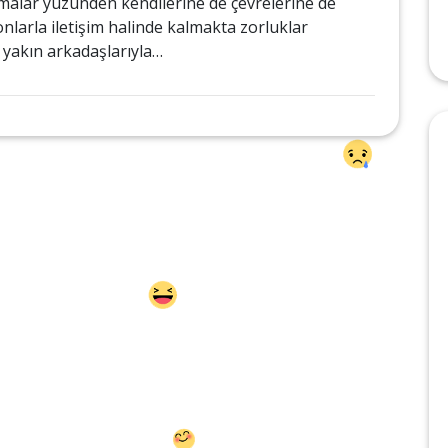
alar yüzünden kendilerine de çevrelerine de
onlarla iletişim halinde kalmakta zorluklar
 yakın arkadaşlarıyla…