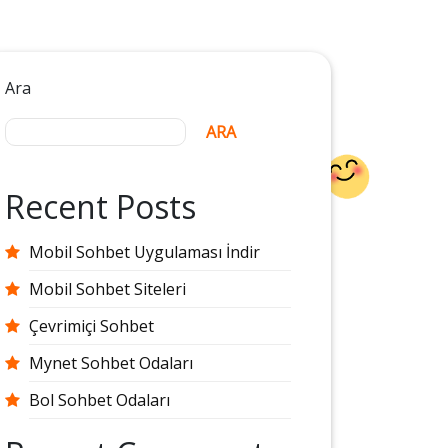
Ara
ARA
Recent Posts
Mobil Sohbet Uygulaması İndir
Mobil Sohbet Siteleri
Çevrimiçi Sohbet
Mynet Sohbet Odaları
Bol Sohbet Odaları