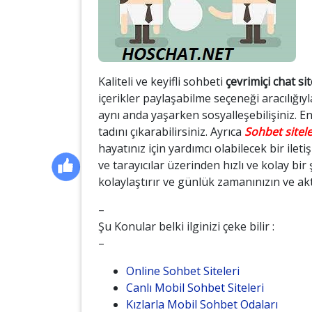
Kaliteli ve keyifli sohbeti
çevrimiçi chat sit
içerikler paylaşabilme seçeneği aracılığıyla
aynı anda yaşarken sosyalleşebilişiniz. E
tadını çıkarabilirsiniz. Ayrıca
Sohbet sitel
hayatınız için yardımcı olabilecek bir ilet
ve tarayıcılar üzerinden hızlı ve kolay bir 
kolaylaştırır ve günlük zamanınızın ve akti
–
Şu Konular belki ilginizi çeke bilir :
–
Online Sohbet Siteleri
Canlı Mobil Sohbet Siteleri
Kızlarla Mobil Sohbet Odaları