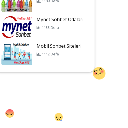
1189 Defa
Mynet Sohbet Odaları
1133 Defa
Mobil Sohbet Siteleri
1112 Defa