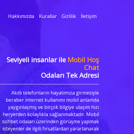
Hakkımızda
Kurallar
Gizlilik
İletişim
Seviyeli insanlar ile
Mobil Hoş
Chat
Odaları Tek Adresi
Akıllı telefonların hayatımıza girmesiyle
beraber internet kullanımı mobil anlamda
yaygınlaşmış ve birçok bilgiye ulaşım hızı
heryerden kolaylıkla sağlanmaktadır. Mobil
sohbet odaları üzerinden görüşme yapmak
isteyenler de ilgili fırsatlardan yararlanarak