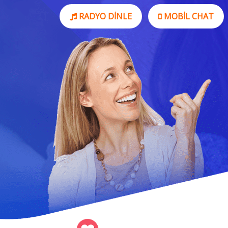
RADYO DINLE
MOBIL CHAT