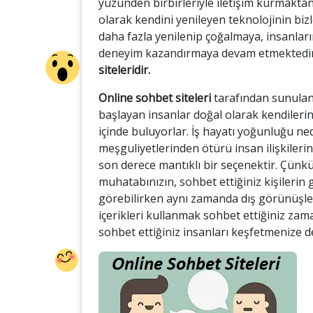
yüzünden birbirleriyle iletişim kurmakta
olarak kendini yenileyen teknolojinin bi
daha fazla yenilenip çoğalmaya, insanların 
deneyim kazandırmaya devam etmektedir
siteleridir.
Online sohbet siteleri
tarafından sunulan 
başlayan insanlar doğal olarak kendilerini
içinde buluyorlar. İş hayatı yoğunluğu n
meşguliyetlerinden ötürü insan ilişkileri
son derece mantıklı bir seçenektir. Çünk
muhatabınızın, sohbet ettiğiniz kişilerin 
görebilirken aynı zamanda dış görünüşleri
içerikleri kullanmak sohbet ettiğiniz zama
sohbet ettiğiniz insanları keşfetmenize de