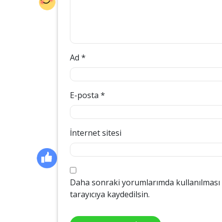
Ad
*
E-posta
*
İnternet sitesi
Daha sonraki yorumlarımda kullanılması i
tarayıcıya kaydedilsin.